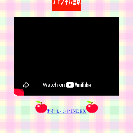
料理レシピINDEX