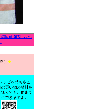
の恋の血液型占いO
ん
料）
★
レシピを持ち歩こ
日の買い物の材料を
ら無くても、携帯で
ックできますよ。