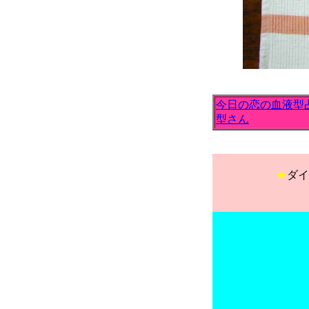
今日の恋の血液型
型さん
★
ダイ