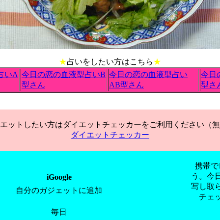
★
占いをしたい方はこちら
★
占いA
今日の恋の血液型占いB
今日の恋の血液型占い
今日
型さん
AB型さん
型さ
エットしたい方はダイエットチェッカーをご利用ください（無
ダイエットチェッカー
携帯で
う。今
iGoogle
写し取
自分のガジェットに追加
チェ
毎日