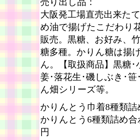
売り出し品：
大阪発工場直売出来たて
め油で揚げたこだわり
販売。黒糖、お好み、
糖多種。かりん糖は揚
ん。【取扱商品】黒糖･小
姜･落花生･磯しぶき･笹
ん畑シリーズ等。
かりんとう巾着8種類詰め合
かりんとう6種類詰め合わ
円