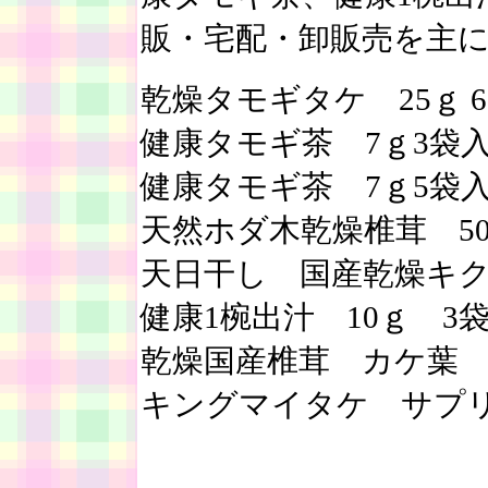
販・宅配・卸販売を主
乾燥タモギタケ 25ｇ 65
健康タモギ茶 7ｇ3袋入り
健康タモギ茶 7ｇ5袋入り
天然ホダ木乾燥椎茸 50ｇ
天日干し 国産乾燥キクラゲ
健康1椀出汁 10ｇ 3袋 
乾燥国産椎茸 カケ葉 25
キングマイタケ サプリメン