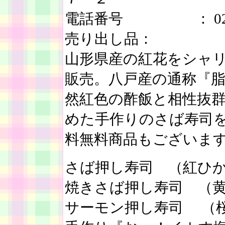
電話番号 ： 0237-
売り出し品：
山形県産の紅花をシャ
販売。八戸産の通称『
然紅色の酢飯と相性抜
めた手作りのさば寿司
料無料商品もございま
さば押し寿司 （紅ひかり）
焼きさば押し寿司 （黄金
サーモン押し寿司 （桜ご