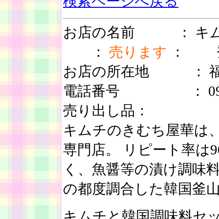
検索ページへ戻る
お店の名前 ： 
：
売ります
： 登録
お店の所在地 ： 福岡
電話番号 ： 09283
売り出し品：
キムチのきむち屋華は
専門店。 リピート率は
く、魚醤等の漬け調味料
の都度調合した韓国釜
キムチと韓国調味料セット 