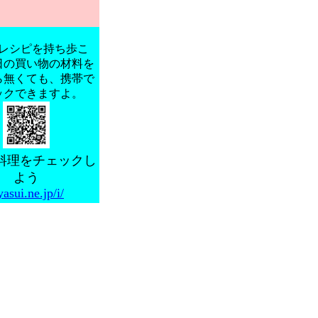
レシピを持ち歩こ
日の買い物の材料を
ら無くても、携帯で
ックできますよ。
料理をチェックし
よう
yasui.ne.jp/i/