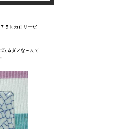
７５ｋカロリーだ
上取るダメな～んて
。