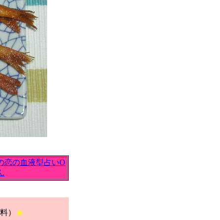
の恋の血液型占いO
ん
料）
★