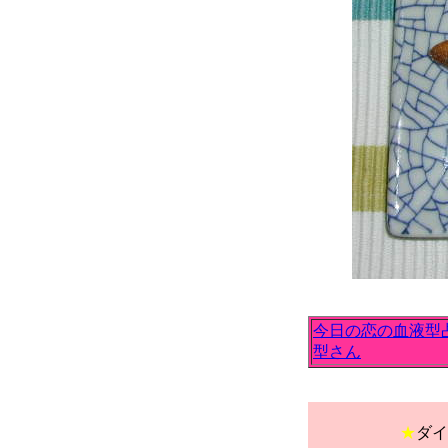
今日の恋の血液型
型さん
★
ダイ