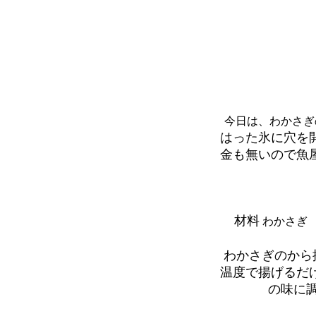
今日は、わかさぎ
はった氷に穴を
金も無いので魚
材料
わかさぎ
わかさぎのから
温度で揚げるだ
の味に