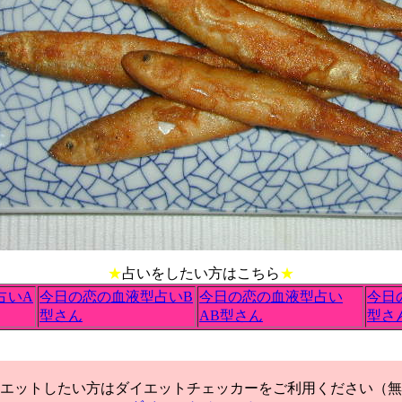
★
占いをしたい方はこちら
★
占いA
今日の恋の血液型占いB
今日の恋の血液型占い
今日
型さん
AB型さん
型さ
エットしたい方はダイエットチェッカーをご利用ください（無