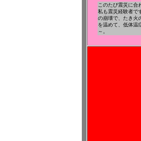
このたび震災に合
私も震災経験者で
の崩壊で、たき火
を温めて、低体温
～。