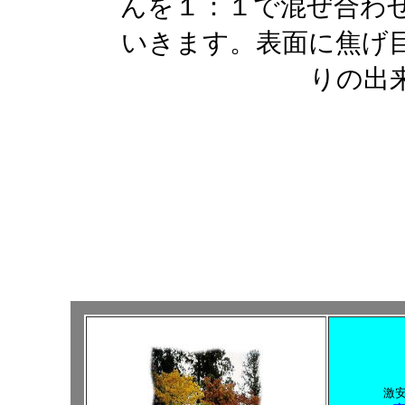
んを１：１で混ぜ合わ
いきます。表面に焦げ
りの出
激