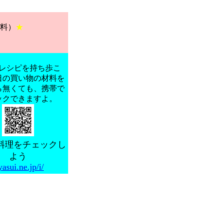
料）
★
レシピを持ち歩こ
日の買い物の材料を
ら無くても、携帯で
ックできますよ。
料理をチェックし
よう
yasui.ne.jp/i/