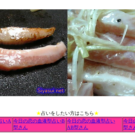
★
占いをしたい方はこちら
★
占いA
今日の恋の血液型占いB
今日の恋の血液型占い
今日
型さん
AB型さん
型さ