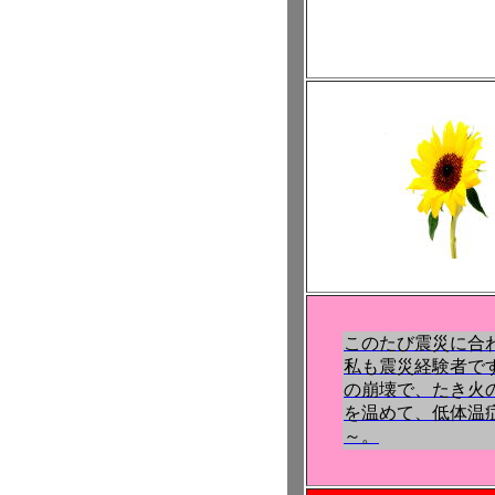
このたび震災に合
私も震災経験者で
の崩壊で、たき火
を温めて、低体温
～。