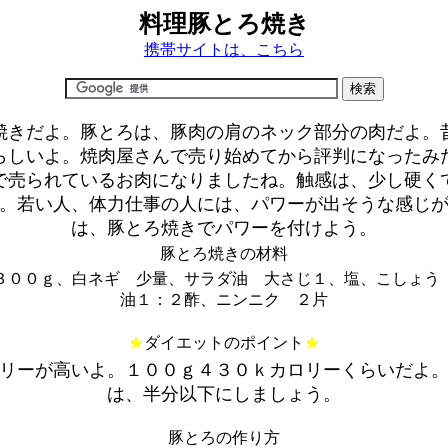
料理豚とろ焼き
携帯サイトは、こちら
焼きだよ。豚とろは、豚肉の肩のネック部分の肉だよ。
らしいよ。焼肉屋さんで売り始めてから評判になったみ
で売られているお肉になりましたね。触感は、少し硬く
。若い人、体力仕事の人には、パワーが出そうな感じ
は、豚とろ焼きでパワーを付けよう。
豚とろ焼きの材料
３００ｇ、白ネギ 少量、サラダ油 大さじ１、塩、こしょう
油１：２酢、ニンニク ２片
★
ダイエットのポイント
★
リーが高いよ。１００ｇ４３０ｋカロリーくらいだよ
は、半分以下にしましょう。
豚とろの作り方