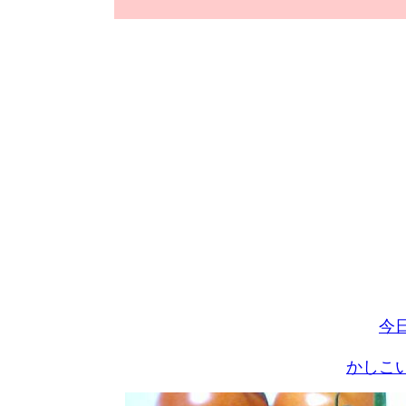
今
かしこ