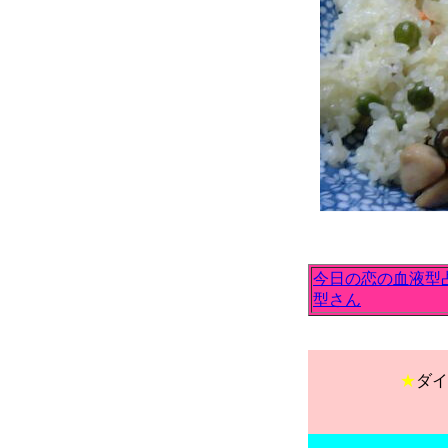
今日の恋の血液型
型さん
★
ダイ