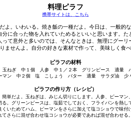
料理ピラフ
携帯サイトは、こちら
だよ。いわいる。焼き飯の一種だよ。今日は、一般的
自分に合った物を入れていためるといいと思います。た
人って意外と多いのでは、そんなときは、無理にグーリ
りませんよ。自分の好きな素材で作って、美味しく食
ピラフの材料
 玉ねぎ 中１個 人参 中１／２本 グリンピース 適量 
ーマン 中２個 塩 こしょう バター 適量 サラダ油 少
ピラフの作り方（レシピ）
、簡単だよ。玉ねぎは、みじん切りにします。人参、ピーマン
切る。グリーンピースは、塩茹でしておく、フライパンを熱し
良くいためてハム、ピーマンをさらに加えて塩コショウで味付
れてさらに混ぜ合わせ塩コショウが必要であれば混ぜ合わせる