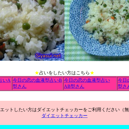
★
占いをしたい方はこちら
★
占いA
今日の恋の血液型占いB
今日の恋の血液型占い
今日
型さん
AB型さん
型さ
エットしたい方はダイエットチェッカーをご利用ください（無
ダイエットチェッカー