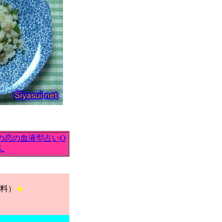
の恋の血液型占いO
ん
料）
★