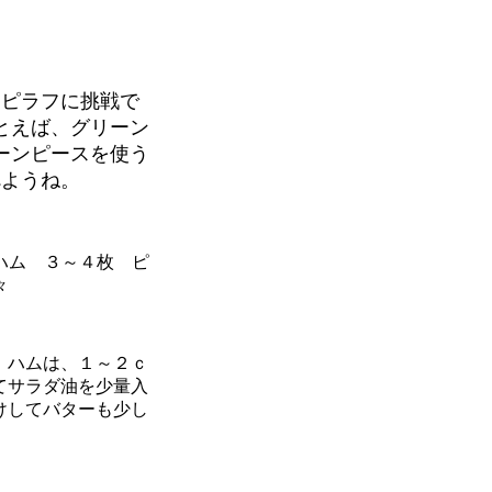
なピラフに挑戦で
とえば、グリーン
ーンピースを使う
べようね。
ハム ３～４枚 ピ
々
、ハムは、１～２ｃ
てサラダ油を少量入
けしてバターも少し
。