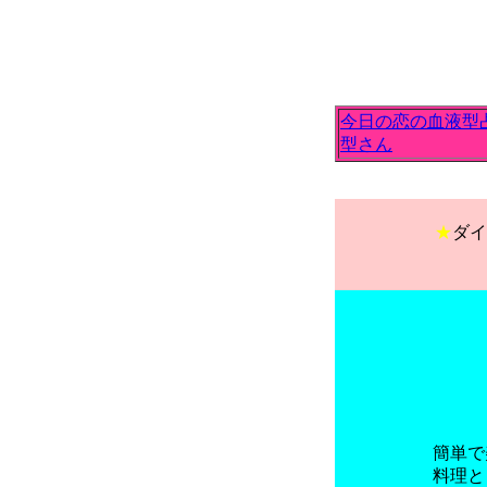
今日の恋の血液型
型さん
★
ダイ
簡単で
料理と