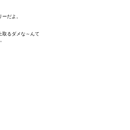
リーだよ。
上取るダメな～んて
。