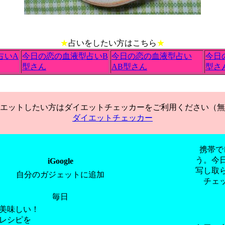
★
占いをしたい方はこちら
★
占いA
今日の恋の血液型占いB
今日の恋の血液型占い
今日
型さん
AB型さん
型さ
エットしたい方はダイエットチェッカーをご利用ください（無
ダイエットチェッカー
携帯で
う。今
iGoogle
写し取
自分のガジェットに追加
チェ
毎日
美味しい！
レシピを