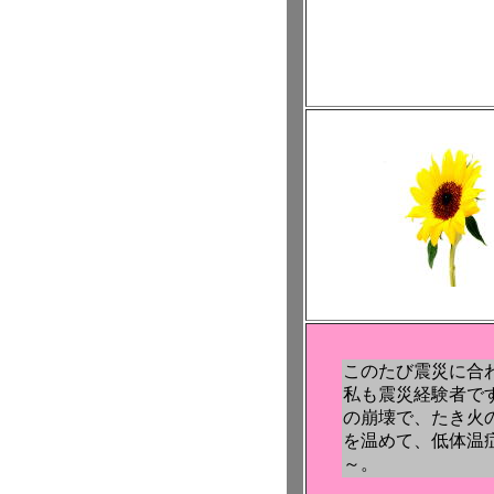
このたび震災に合
私も震災経験者で
の崩壊で、たき火
を温めて、低体温
～。