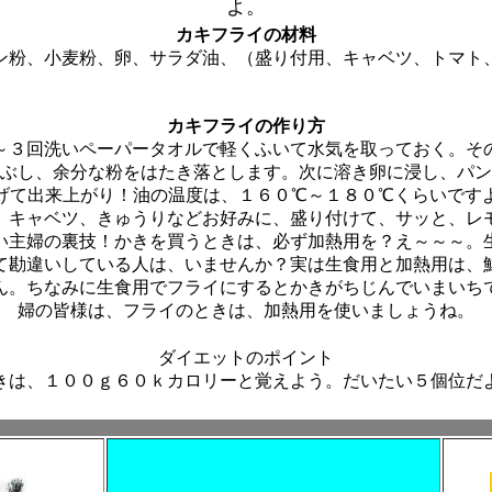
よ。
カキフライの材料
ン粉、小麦粉、卵、サラダ油、（盛り付用、キャベツ、トマト
カキフライの作り方
～３回洗いペーパータオルで軽くふいて水気を取っておく。そ
ぶし、余分な粉をはたき落とします。次に溶き卵に浸し、パン
げて出来上がり！油の温度は、１６０℃～１８０℃くらいです
、キャベツ、きゅうりなどお好みに、盛り付けて、サッと、レ
い主婦の裏技！かきを買うときは、必ず加熱用を？え～～～。
て勘違いしている人は、いませんか？実は生食用と加熱用は、
ん。ちなみに生食用でフライにするとかきがちじんでいまいち
婦の皆様は、フライのときは、加熱用を使いましょうね。
ダイエットのポイント
きは、１００ｇ６０ｋカロリーと覚えよう。だいたい５個位だ