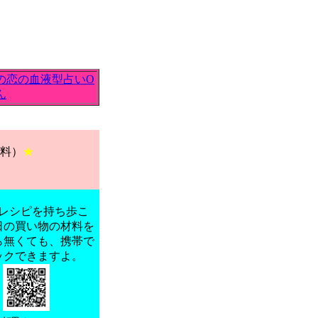
の恋の血液型占いO
ん
料）
★
レシピを持ち歩こ
日の買い物の材料を
ら無くても、携帯で
ックできますよ。