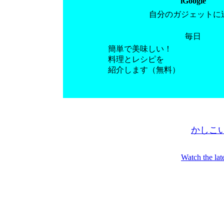
iGoogle
自分のガジェットに
毎日
簡単で美味しい！
料理とレシピを
紹介します（無料）
かしこ
Watch the la