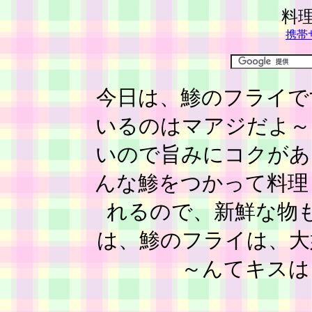
料
携帯
今日は、鯵のフライで
いるのはマアジだよ～
いので旨みにコクがあ
んな鯵をつかって料理
れるので、新鮮な物
は、鯵のフライは、大
～んてキスは